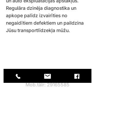
un auto ekspluatācijas apstākļus.
Regulāra dzinēja diagnostika un
apkope palīdz izvairīties no
negaidītiem defektiem un paildzina
Jūsu transportlīdzekļa mūžu.
Kontaktinformācija
Spilves iela 11, Rīga,LV-1055
Mob.tālr:
29165585
E-pasts:
info@auto-line.lv
Darba laiks: P - Pk. no 9:00-18:00
Rekvizīti
SIA Autoline
LV40003318172