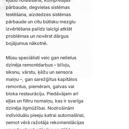
kļūdu nolasīšana, kompresijas
pārbaude, degvielas sistēmas
testēšana, aizdedzes sistēmas
pārbaude un citu būtisku mezglu
izvērtēšana palīdz laicīgi atklāt
problēmas un novērst dārgus
bojājumus nākotnē.
Mūsu speciālisti veic gan nelielus
dzinēja remontdarbus – blīvju,
siksnu, vārstu, ķēžu un sensora
maiņu –, gan sarežģītus kapitālos
remontus, piemēram, galvas vai
bloka restaurāciju. Piedāvājam arī
eļļas un filtru nomaiņu, kas ir svarīga
dzinēja ilgmūžībai. Nodrošinām
individuālu pieeju katrai automašīnai,
ņemot vērā ražotāja rekomendācijas